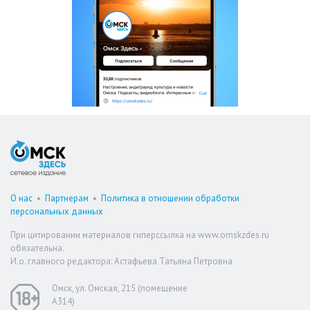
О нас
•
Партнерам
•
Политика в отношении обработки
персональных данных
При цитировании материалов гиперссылка на www.omskzdes.ru
обязательна.
И.о. главного редактора: Астафьева Татьяна Петровна
Омск, ул. Омская, 215 (помещение
А314)