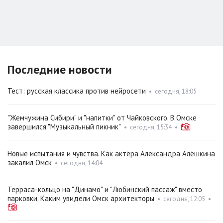
Последние новости
Тест: русская классика против нейросети
•
сегодня, 18:05
"Жемчужина Сибири" и "напитки" от Чайковского. В Омске
завершился "Музыкальный пикник"
•
сегодня, 15:34
•
Новые испытания и чувства. Как актёра Александра Алёшкина
закалил Омск
•
сегодня, 14:04
Терраса-кольцо на "Динамо" и "Любинский пассаж" вместо
парковки. Каким увидели Омск архитекторы
•
сегодня, 12:05
•