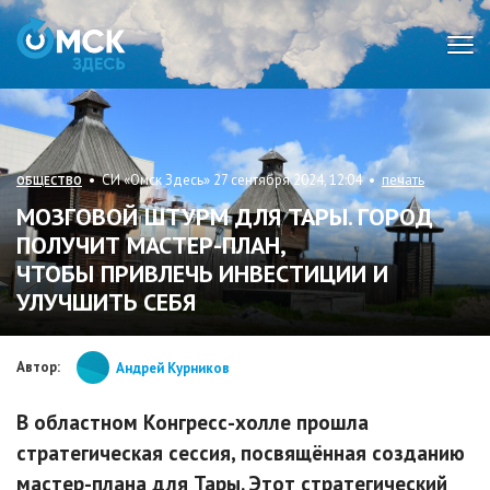
Мен
• СИ «Омск Здесь» 27 сентября 2024, 12:04 •
печать
ОБЩЕСТВО
МОЗГОВОЙ ШТУРМ ДЛЯ ТАРЫ. ГОРОД
ПОЛУЧИТ МАСТЕР-ПЛАН,
ЧТОБЫ ПРИВЛЕЧЬ ИНВЕСТИЦИИ И
УЛУЧШИТЬ СЕБЯ
Автор:
Андрей Курников
В областном Конгресс-холле прошла
стратегическая сессия, посвящённая созданию
мастер-плана для Тары. Этот стратегический