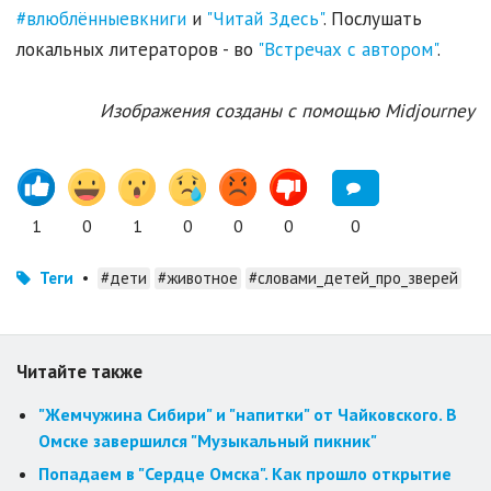
#влюблённыевкниги
и
"Читай Здесь"
. Послушать
локальных литераторов - во
"Встречах с автором"
.
Изображения созданы с помощью Midjourney
1
0
1
0
0
0
0
Теги
•
#дети
#животное
#словами_детей_про_зверей
Читайте также
"Жемчужина Сибири" и "напитки" от Чайковского. В
Омске завершился "Музыкальный пикник"
Попадаем в "Сердце Омска". Как прошло открытие