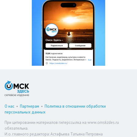
О нас
•
Партнерам
•
Политика в отношении обработки
персональных данных
При цитировании материалов гиперссылка на www.omskzdes.ru
обязательна.
И.о. главного редактора: Астафьева Татьяна Петровна