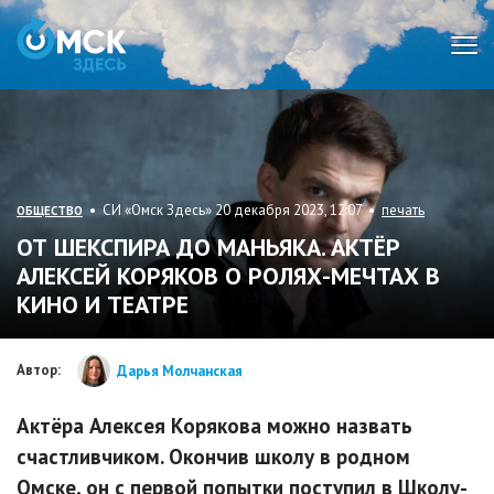
Мен
• СИ «Омск Здесь» 20 декабря 2023, 12:07 •
печать
ОБЩЕСТВО
ОТ ШЕКСПИРА ДО МАНЬЯКА. АКТЁР
АЛЕКСЕЙ КОРЯКОВ О РОЛЯХ-МЕЧТАХ В
КИНО И ТЕАТРЕ
Автор:
Дарья Молчанская
Актёра Алексея Корякова можно назвать
счастливчиком. Окончив школу в родном
Омске, он с первой попытки поступил в Школу-