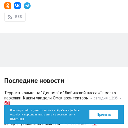
RSS
Последние новости
Терраса-кольцо на "Динамо" и "Любинский пассаж" вместо
парковки. Каким увидели Омск архитекторы
•
сегодня, 12:05
•
Используя сайт, я даю согласие на обработку файлов
Принять
«cookie» и персональных данных в соответствии с
От "Кино" до Римского‑Корсакова. Чем запомнился первый
Политикой
вечер "Музыкального пикника"
•
вчера, 14:05
•