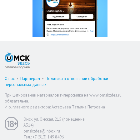
О нас
•
Партнерам
•
Политика в отношении обработки
персональных данных
При цитировании материалов гиперссылка на www.omskzdes.ru
обязательна.
И.о. главного редактора: Астафьева Татьяна Петровна
Омск, ул. Омская, 215 (помещение
А314)
omskzdes@inbox.ru
Тел.: +7 (913) 149 8496