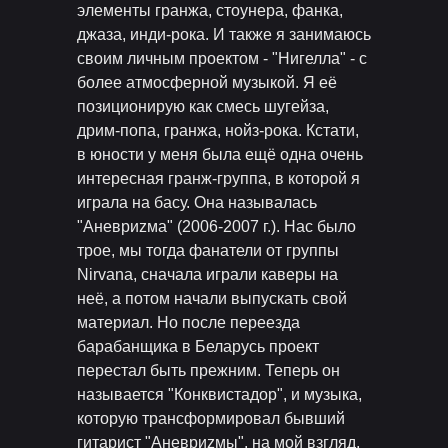
элементы гранжа, стоунера, фанка,
джаза, инди-рока. И также я занимаюсь
своим личным проектом - "Нигелла" - с
более атмосферной музыкой. Я её
позиционирую как смесь шугейза,
дрим-попа, гранжа, нойз-рока. Кстати,
в юности у меня была ещё одна очень
интересная гранж-группа, в которой я
играла на басу. Она называлась
"Аневриzма" (2006-2007 г.). Нас было
трое, мы тогда фанатели от группы
Nirvana, сначала играли каверы на
неё, а потом начали выпускать свой
материал. Но после переезда
барабанщика в Беларусь проект
перестал быть прежним. Теперь он
называется "Конквистадор", и музыка,
которую трансформировал бывший
гитарист "Аневриzмы", на мой взгляд,