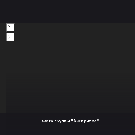
Фото группы "Аневриzма"