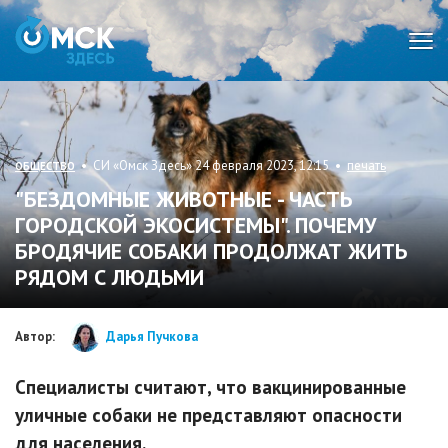
Мен
• СИ «Омск Здесь» 24 февраля 2023, 12:15 •
печать
ОБЩЕСТВО
"БЕЗДОМНЫЕ ЖИВОТНЫЕ - ЧАСТЬ
ГОРОДСКОЙ ЭКОСИСТЕМЫ". ПОЧЕМУ
БРОДЯЧИЕ СОБАКИ ПРОДОЛЖАТ ЖИТЬ
РЯДОМ С ЛЮДЬМИ
Автор:
Дарья Пучкова
Специалисты считают, что вакцинированные
уличные собаки не представляют опасности
для населения.