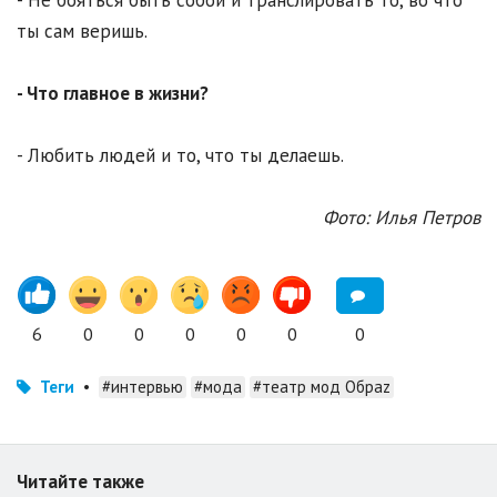
- Не бояться быть собой и транслировать то, во что
ты сам веришь.
- Что главное в жизни?
- Любить людей и то, что ты делаешь.
Фото: Илья Петров
6
0
0
0
0
0
0
Теги
•
#интервью
#мода
#театр мод Обраz
Читайте также