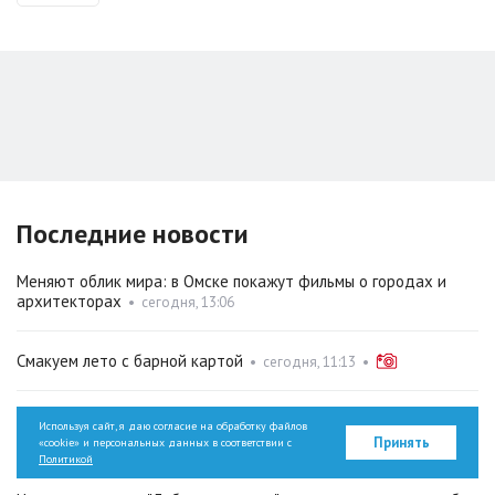
Последние новости
Меняют облик мира: в Омске покажут фильмы о городах и
архитекторах
•
сегодня, 13:06
Смакуем лето с барной картой
•
сегодня, 11:13
•
Крестьянская микровселенная и груз страстей. Читаем
Используя сайт, я даю согласие на обработку файлов
автобиографии и ищем отсылки
•
сегодня, 10:05
Принять
«cookie» и персональных данных в соответствии с
Политикой