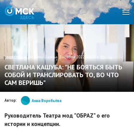
Мен
• СИ «Омск Здесь» 3 ноября 2022, 10:05 •
печать
ОБЩЕСТВО
СВЕТЛАНА КАШУБА: "НЕ БОЯТЬСЯ БЫТЬ
СОБОЙ И ТРАНСЛИРОВАТЬ ТО, ВО ЧТО
САМ ВЕРИШЬ"
Автор:
Анна Воробьёва
Руководитель Театра мод "ОБРАZ" о его
истории и концепции.