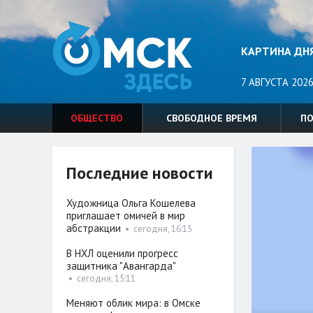
КАРТИНА ДН
7 АВГУСТА 2026
ОБЩЕСТВО
СВОБОДНОЕ ВРЕМЯ
П
Последние новости
Художница Ольга Кошелева
приглашает омичей в мир
абстракции
•
сегодня, 16:15
В НХЛ оценили прогресс
защитника "Авангарда"
•
сегодня, 15:11
Меняют облик мира: в Омске