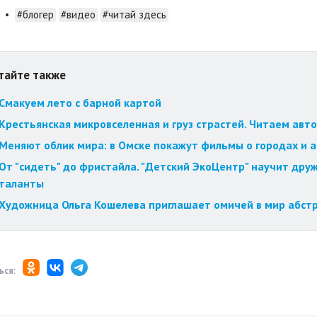
•
#блогер
#видео
#читай здесь
тайте также
Смакуем лето с барной картой
Крестьянская микровселенная и груз страстей. Читаем авт
Меняют облик мира: в Омске покажут фильмы о городах и 
От "сидеть" до фристайла. "Детский ЭкоЦентр" научит друж
таланты
Художница Ольга Кошелева приглашает омичей в мир абст
ься: