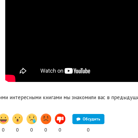
ими интересными книгами мы знакомили вас в предыдущ
Обсудить
0
0
0
0
0
0