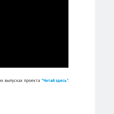
их выпусках проекта
"Читай здесь"
.