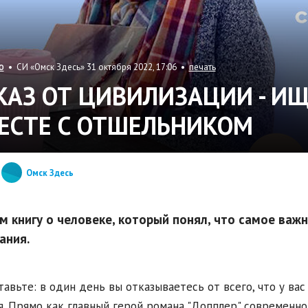
• СИ «Омск Здесь» 31 октября 2022, 17:06 •
печать
О
КАЗ ОТ ЦИВИЛИЗАЦИИ - И
ЕСТЕ С ОТШЕЛЬНИКОМ
Омск Здесь
м книгу о человеке, который понял, что самое важ
ания.
авьте: в один день вы отказываетесь от всего, что у вас 
я. Прямо как главный герой романа "Допплер" современно