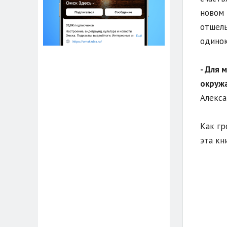
новом 
отшель
одинок
- Для 
окружа
Алекса
Как гр
эта кн