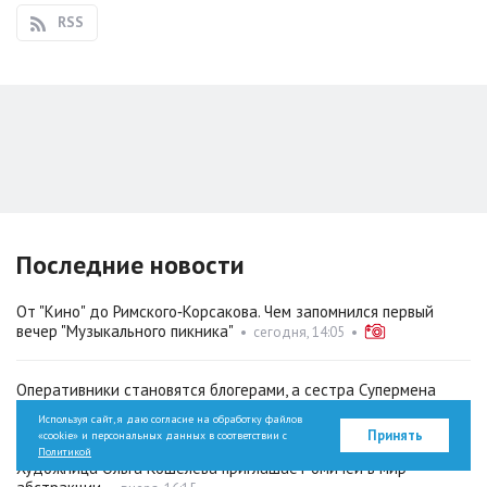
RSS
Последние новости
От "Кино" до Римского‑Корсакова. Чем запомнился первый
вечер "Музыкального пикника"
•
сегодня, 14:05
•
Оперативники становятся блогерами, а сестра Супермена
мстит за пса. О чём новое кино в сети
•
сегодня, 12:09
Используя сайт, я даю согласие на обработку файлов
Принять
«cookie» и персональных данных в соответствии с
Политикой
Художница Ольга Кошелева приглашает омичей в мир