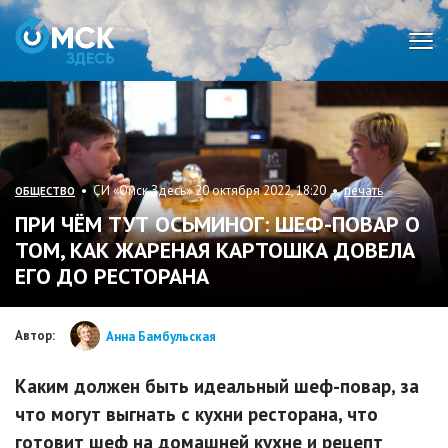
Мен
• СИ «Омск Здесь» 20 октября 2022, 18:20 •
печать
ОБЩЕСТВО
ПРИ ЧЁМ ТУТ ОСЬМИНОГ: ШЕФ-ПОВАР О
ТОМ, КАК ЖАРЕНАЯ КАРТОШКА ДОВЕЛА
ЕГО ДО РЕСТОРАНА
Автор:
Анна Бамбульская
Каким должен быть идеальный шеф-повар, за
что могут выгнать с кухни ресторана, что
готовит шеф на домашней кухне и рецепт