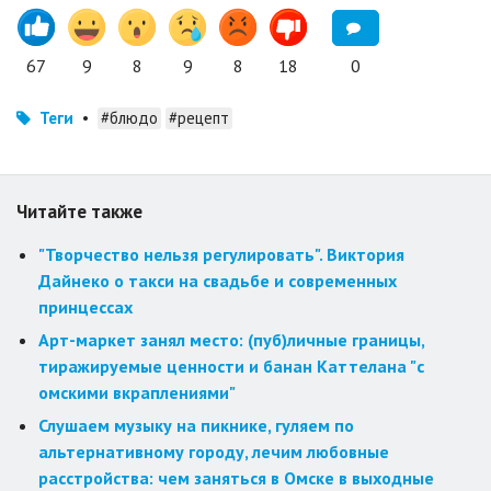
67
9
8
9
8
18
0
Теги
•
#блюдо
#рецепт
Читайте также
"Творчество нельзя регулировать". Виктория
Дайнеко о такси на свадьбе и современных
принцессах
Арт-маркет занял место: (пуб)личные границы,
тиражируемые ценности и банан Каттелана "с
омскими вкраплениями"
Слушаем музыку на пикнике, гуляем по
альтернативному городу, лечим любовные
расстройства: чем заняться в Омске в выходные