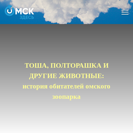
Мен
ТОША, ПОЛТОРАШКА И
ДРУГИЕ ЖИВОТНЫЕ:
история обитателей омского
зоопарка