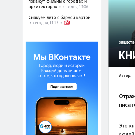
покажут фильмы о городах и
архитекторах
•
сегодня, 13:06
Смакуем лето с барной картой
•
сегодня, 11:13
•
ОБЩЕСТВ
КН
Автор:
Отраж
писат
Это кн
людей.