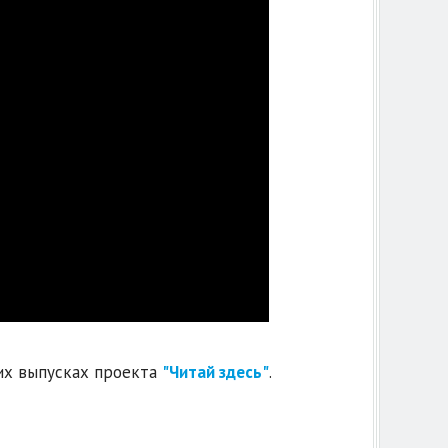
их выпусках проекта
"Читай здесь"
.