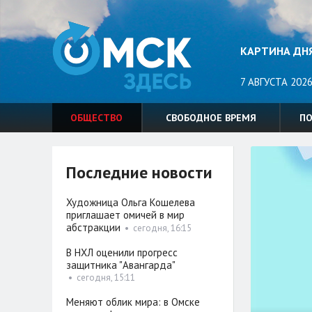
КАРТИНА ДН
7 АВГУСТА 2026
ОБЩЕСТВО
СВОБОДНОЕ ВРЕМЯ
П
Последние новости
Художница Ольга Кошелева
приглашает омичей в мир
абстракции
•
сегодня, 16:15
В НХЛ оценили прогресс
защитника "Авангарда"
•
сегодня, 15:11
Меняют облик мира: в Омске