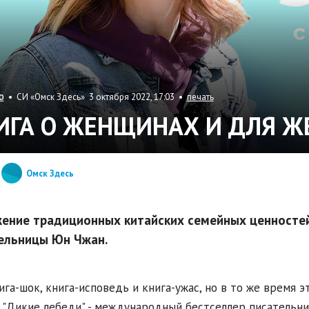
• СИ «Омск Здесь» 3 октября 2022, 17:03 •
печать
О
ИГА О ЖЕНЩИНАХ И ДЛЯ 
Омск Здесь
ение традиционных китайских семейных ценностей 
ельницы Юн Чжан.
ига-шок, книга-исповедь и книга-ужас, но в то же время э
 "Дикие лебеди" - международный бестселлер писательн