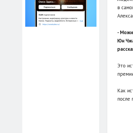
в само
Алекса
- Можн
Юн Чжа
расска
Это ис
премии
Как ис
после 