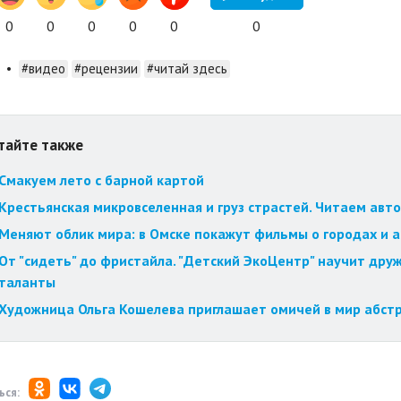
0
0
0
0
0
0
•
#видео
#рецензии
#читай здесь
тайте также
Смакуем лето с барной картой
Крестьянская микровселенная и груз страстей. Читаем авт
Меняют облик мира: в Омске покажут фильмы о городах и 
От "сидеть" до фристайла. "Детский ЭкоЦентр" научит друж
таланты
Художница Ольга Кошелева приглашает омичей в мир абст
ься: