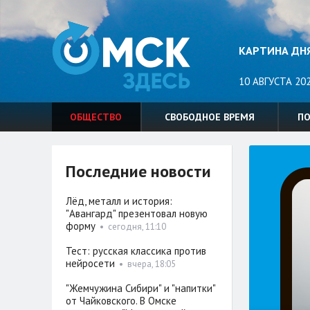
КАРТИНА ДН
10 АВГУСТА 20
ОБЩЕСТВО
СВОБОДНОЕ ВРЕМЯ
П
Последние новости
Лёд, металл и история:
"Авангард" презентовал новую
форму
•
сегодня, 11:10
Тест: русская классика против
нейросети
•
вчера, 18:05
"Жемчужина Сибири" и "напитки"
от Чайковского. В Омске