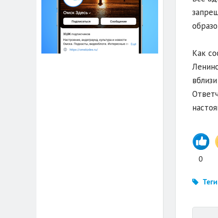
запрещ
образо
Как со
Ленинс
вблизи
Ответч
настоя
0
Теги