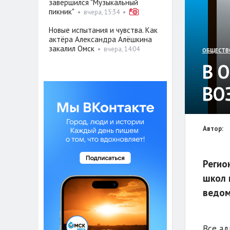
завершился "Музыкальный
пикник"
•
вчера, 15:34
•
Новые испытания и чувства. Как
актёра Александра Алёшкина
закалил Омск
•
вчера, 14:04
ОБЩЕСТВ
В 
ВО
Автор:
Регио
школ 
ведом
Все ад