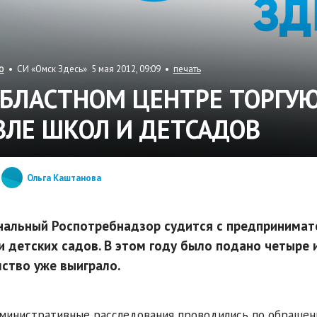
• СИ «Омск Здесь» 5 мая 2012, 09:09 •
печать
О
ОБЛАСТНОМ ЦЕНТРЕ ТОРГУ
ЗЛЕ ШКОЛ И ДЕТСАДОВ
Ольга Каштанова
нальный Роспотребнадзор судится с предпринимат
и детских садов. В этом году было подано четыре 
ство уже выиграло.
министративные расследования проводились по обращени