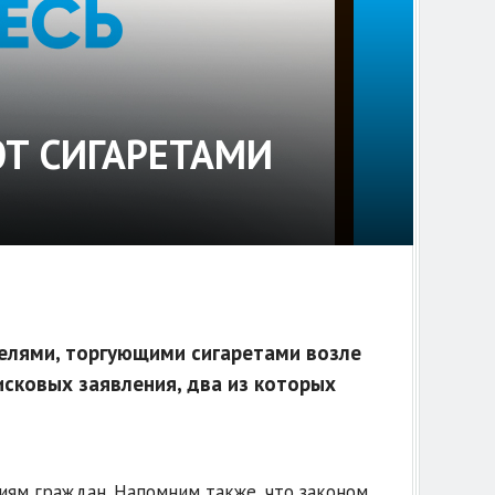
ЮТ СИГАРЕТАМИ
елями, торгующими сигаретами возле
исковых заявления, два из которых
ям граждан. Напомним также, что законом