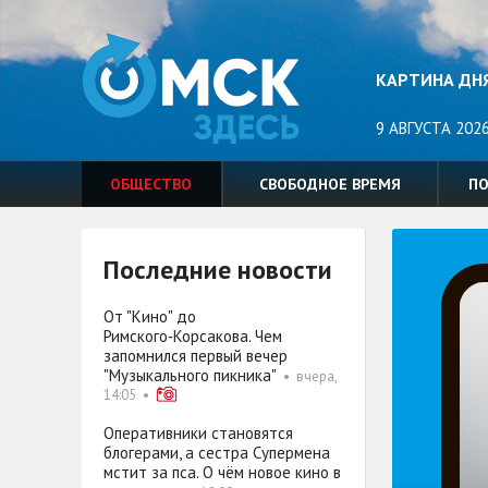
КАРТИНА ДН
9 АВГУСТА 2026
ОБЩЕСТВО
СВОБОДНОЕ ВРЕМЯ
П
Последние новости
От "Кино" до
Римского‑Корсакова. Чем
запомнился первый вечер
"Музыкального пикника"
•
вчера,
14:05
•
Оперативники становятся
блогерами, а сестра Супермена
мстит за пса. О чём новое кино в