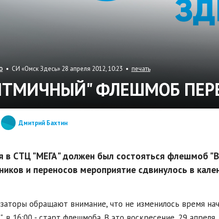
• СИ «Омск Здесь» 28 апреля 2012, 10:23 •
печать
О
ИТМИЧНЫЙ" ФЛЕШМОБ ПЕРЕ
Дмитрий Бахтин
я в СТЦ "МЕГА" должен был состояться флешмоб "В
ников и переносов мероприятие сдвинулось в кален
заторы обращают внимание, что не изменилось время начал
", в 16:00 - старт флешмоба. В это воскресение, 29 апрел