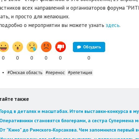
астников всех направлений и организаторов форума "РИТМ
ать, и просто для желающих.
подробно о мероприятии вы можете узнать
здесь
.
Обсудить
0
0
0
0
0
0
•
#Омская область
#перенос
#репетиция
тайте также
Город в деталях и масштабах. Итоги выставки‑конкурса в му
Оперативники становятся блогерами, а сестра Супермена мст
От "Кино" до Римского‑Корсакова. Чем запомнился первый 