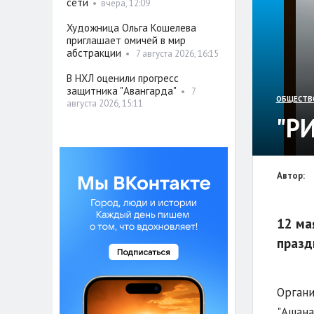
сети
•
вчера, 12:09
Художница Ольга Кошелева
приглашает омичей в мир
абстракции
•
7 августа 2026, 16:15
В НХЛ оценили прогресс
защитника "Авангарда"
•
7
ОБЩЕСТВ
августа 2026, 15:11
"Р
Автор:
12 ма
празд
Органи
"Ашана