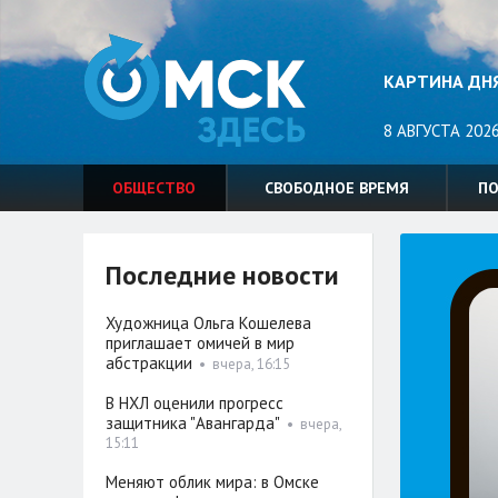
КАРТИНА ДН
8 АВГУСТА 2026
ОБЩЕСТВО
СВОБОДНОЕ ВРЕМЯ
П
Последние новости
Художница Ольга Кошелева
приглашает омичей в мир
абстракции
•
вчера, 16:15
В НХЛ оценили прогресс
защитника "Авангарда"
•
вчера,
15:11
Меняют облик мира: в Омске