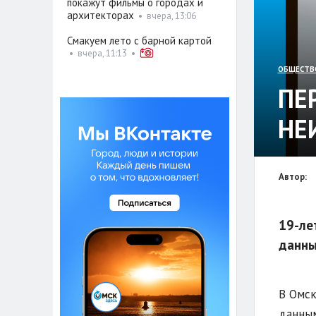
покажут фильмы о городах и
архитекторах
•
вчера, 13:06
Смакуем лето с барной картой
•
вчера, 11:13
•
ОБЩЕСТВ
ПЕ
НЕ
Автор:
19-ле
данны
В Омск
данным