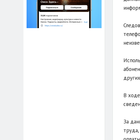
информ
Следов
телефо
неизве
Исполь
абонен
других
В ходе
сведен
За дан
труда,
оплаты