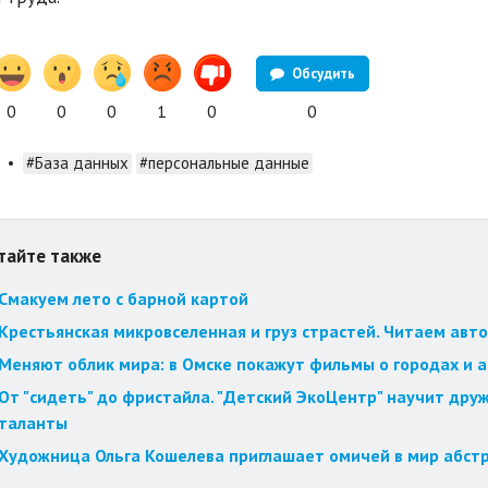
Обсудить
0
0
0
1
0
0
•
#База данных
#персональные данные
тайте также
Смакуем лето с барной картой
Крестьянская микровселенная и груз страстей. Читаем авт
Меняют облик мира: в Омске покажут фильмы о городах и 
От "сидеть" до фристайла. "Детский ЭкоЦентр" научит друж
таланты
Художница Ольга Кошелева приглашает омичей в мир абст