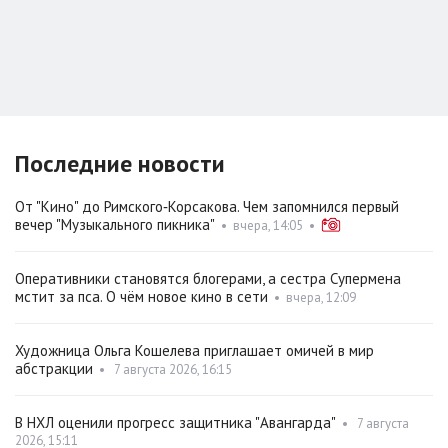
Последние новости
От "Кино" до Римского‑Корсакова. Чем запомнился первый
вечер "Музыкального пикника"
•
вчера, 14:05
•
Оперативники становятся блогерами, а сестра Супермена
мстит за пса. О чём новое кино в сети
•
вчера, 12:09
Художница Ольга Кошелева приглашает омичей в мир
абстракции
•
7 августа 2026, 16:15
В НХЛ оценили прогресс защитника "Авангарда"
•
7 августа
2026, 15:11