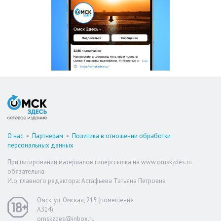
О нас
•
Партнерам
•
Политика в отношении обработки
персональных данных
При цитировании материалов гиперссылка на www.omskzdes.ru
обязательна.
И.о. главного редактора: Астафьева Татьяна Петровна
Омск, ул. Омская, 215 (помещение
А314)
omskzdes@inbox.ru