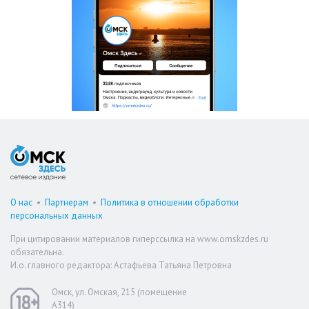
О нас
•
Партнерам
•
Политика в отношении обработки
персональных данных
При цитировании материалов гиперссылка на www.omskzdes.ru
обязательна.
И.о. главного редактора: Астафьева Татьяна Петровна
Омск, ул. Омская, 215 (помещение
А314)