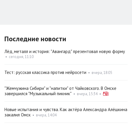
Последние новости
Лёд, металл и история: "Авангард" презентовал новую форму
•
сегодня, 11:10
Тест: русская классика против нейросети
•
вчера, 18:05
"Жемчужина Сибири" и "напитки" от Чайковского. В Омске
завершился "Музыкальный пикник"
•
вчера, 15:34
•
Новые испытания и чувства. Как актёра Александра Алёшкина
закалил Омск
•
вчера, 14:04