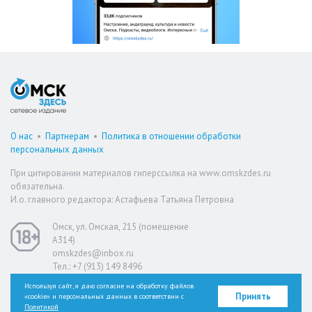
О нас
•
Партнерам
•
Политика в отношении обработки
персональных данных
При цитировании материалов гиперссылка на www.omskzdes.ru
обязательна.
И.о. главного редактора: Астафьева Татьяна Петровна
Омск, ул. Омская, 215 (помещение
А314)
omskzdes@inbox.ru
Тел.: +7 (913) 149 8496
Используя сайт, я даю согласие на обработку файлов
Принять
«cookie» и персональных данных в соответствии с
Версия для слабовидящих
Политикой