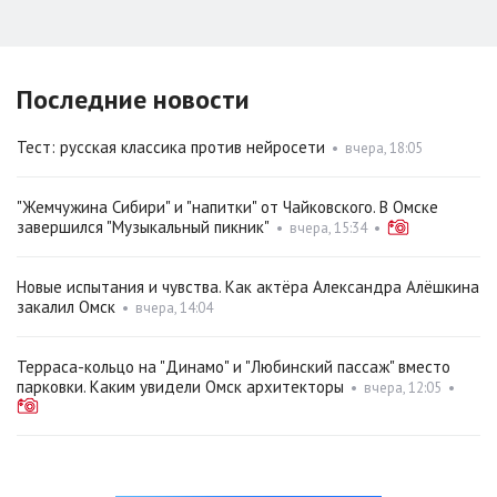
Последние новости
Тест: русская классика против нейросети
•
вчера, 18:05
"Жемчужина Сибири" и "напитки" от Чайковского. В Омске
завершился "Музыкальный пикник"
•
вчера, 15:34
•
Новые испытания и чувства. Как актёра Александра Алёшкина
закалил Омск
•
вчера, 14:04
Терраса-кольцо на "Динамо" и "Любинский пассаж" вместо
парковки. Каким увидели Омск архитекторы
•
вчера, 12:05
•