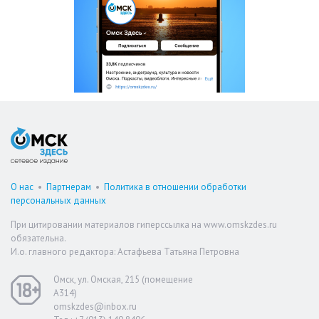
О нас
•
Партнерам
•
Политика в отношении обработки
персональных данных
При цитировании материалов гиперссылка на www.omskzdes.ru
обязательна.
И.о. главного редактора: Астафьева Татьяна Петровна
Омск, ул. Омская, 215 (помещение
А314)
omskzdes@inbox.ru