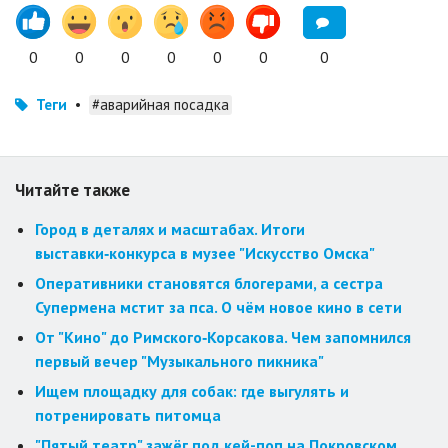
0
0
0
0
0
0
0
Теги
•
#аварийная посадка
Читайте также
Город в деталях и масштабах. Итоги
выставки‑конкурса в музее "Искусство Омска"
Оперативники становятся блогерами, а сестра
Супермена мстит за пса. О чём новое кино в сети
От "Кино" до Римского‑Корсакова. Чем запомнился
первый вечер "Музыкального пикника"
Ищем площадку для собак: где выгулять и
потренировать питомца
"Пятый театр" зажёг под кей-поп на Покровском