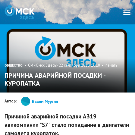
Мен
• СИ «Омск Здесь» 22 сентября 2010, 16:18 •
печать
ОБЩЕСТВО
ПРИЧИНА АВАРИЙНОЙ ПОСАДКИ -
КУРОПАТКА
Автор:
Вадим Мурзин
Причиной аварийной посадки А319
авикомпании "S7" стало попадание в двигатели
самолета куропаток.