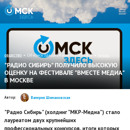
Мен
• СИ «Омск Здесь» 24 апреля 2017, 14:33 •
печать
ОБЩЕСТВО
"РАДИО СИБИРЬ" ПОЛУЧИЛО ВЫСОКУЮ
ОЦЕНКУ НА ФЕСТИВАЛЕ "ВМЕСТЕ МЕДИА"
В МОСКВЕ
Автор:
Валерия Шимановская
"Радио Сибирь" (холдинг "МКР-Медиа") стало
лауреатом двух крупнейших
профессиональных конкурсов, итоги которых