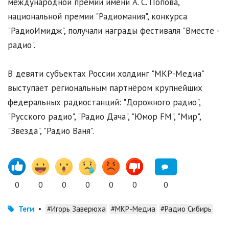
международной премии имени А. С. Попова,
национальной премии "Радиомания", конкурса
"РадиоИмидж", получали награды фестиваля "Вместе -
радио".
В девяти субъектах России холдинг "МКР-Медиа"
выступает региональным партнёром крупнейших
федеральных радиостанций: "Дорожного радио",
"Русского радио", "Радио Дача", "Юмор FM", "Мир",
"Звезда", "Радио Ваня".
0
0
0
0
0
0
0
Теги
•
#Игорь Заверюха
#МКР-Медиа
#Радио Сибирь