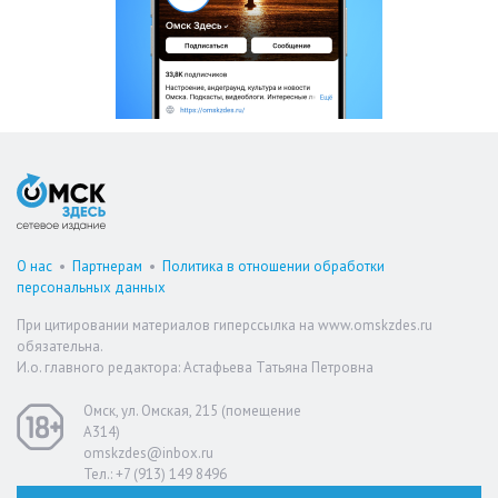
О нас
•
Партнерам
•
Политика в отношении обработки
персональных данных
При цитировании материалов гиперссылка на www.omskzdes.ru
обязательна.
И.о. главного редактора: Астафьева Татьяна Петровна
Омск, ул. Омская, 215 (помещение
А314)
omskzdes@inbox.ru
Тел.: +7 (913) 149 8496