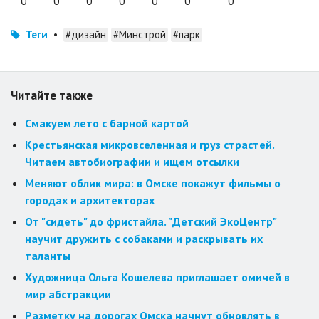
0
0
0
0
0
0
0
Теги
•
#дизайн
#Минстрой
#парк
Читайте также
Смакуем лето с барной картой
Крестьянская микровселенная и груз страстей.
Читаем автобиографии и ищем отсылки
Меняют облик мира: в Омске покажут фильмы о
городах и архитекторах
От "сидеть" до фристайла. "Детский ЭкоЦентр"
научит дружить с собаками и раскрывать их
таланты
Художница Ольга Кошелева приглашает омичей в
мир абстракции
Разметку на дорогах Омска начнут обновлять в