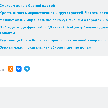
Смакуем лето с барной картой
Крестьянская микровселенная и груз страстей. Читаем авт
Меняют облик мира: в Омске покажут фильмы о городах и 
От "сидеть" до фристайла. "Детский ЭкоЦентр" научит друж
таланты
Художница Ольга Кошелева приглашает омичей в мир абст
Омская мэрия показала, как убирает снег по ночам
ься: