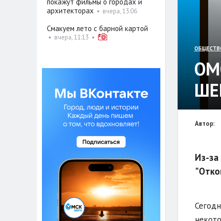
покажут фильмы о городах и
архитекторах
•
вчера, 13:06
Смакуем лето с барной картой
•
вчера, 11:13
•
ОБЩЕСТВ
ОМ
ШЕ
Автор:
Из-за
"Отко
Сегодн
некото