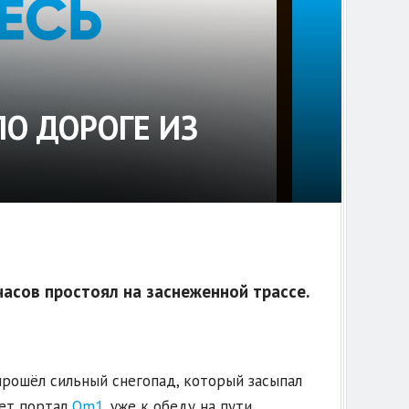
О ДОРОГЕ ИЗ
часов простоял на заснеженной трассе.
прошёл сильный снегопад, который засыпал
ает портал
Om1
, уже к обеду на пути