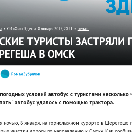
• СИ «Омск Здесь» 8 января 2017, 20:21 •
печать
О
СКИЕ ТУРИСТЫ ЗАСТРЯЛИ П
РЕГЕША В ОМСК
Роман Зубрилов
 погодных условий автобус с туристами несколько 
пать" автобус удалось с помощью трактора.
я ночью, 8 января, на горнолыжном курорте в Шерегеше 
рые участки дороги по направлению к Омску. Как сообщ