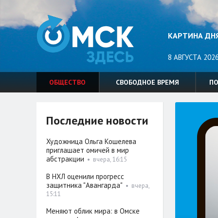
КАРТИНА ДН
8 АВГУСТА 2026
ОБЩЕСТВО
СВОБОДНОЕ ВРЕМЯ
П
Последние новости
Художница Ольга Кошелева
приглашает омичей в мир
абстракции
•
вчера, 16:15
В НХЛ оценили прогресс
защитника "Авангарда"
•
вчера,
15:11
Меняют облик мира: в Омске