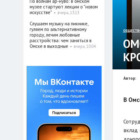
По волнам ар-нуво: в омском
музее стартуют лекции о "новом
искусстве"
•
вчера, 13:13
Слушаем музыку на пикнике,
гуляем по альтернативному
ОБЩЕСТВ
городу, лечим любовные
ОМ
расстройства: чем заняться в
Омске в выходные
•
вчера, 10:04
КР
Автор:
В Омс
Сотруд
вклад 
донорс