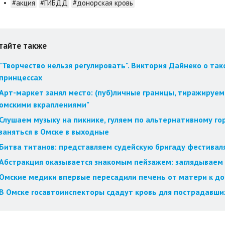
•
#акция
#ГИБДД
#донорская кровь
тайте также
"Творчество нельзя регулировать". Виктория Дайнеко о так
принцессах
Арт-маркет занял место: (пуб)личные границы, тиражируем
омскими вкраплениями"
Слушаем музыку на пикнике, гуляем по альтернативному го
заняться в Омске в выходные
Битва титанов: представляем судейскую бригаду фестиваля
Абстракция оказывается знакомым пейзажем: заглядываем 
Омские медики впервые пересадили печень от матери к д
В Омске госавтоинспекторы сдадут кровь для пострадавши