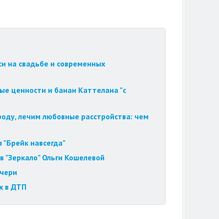
си на свадьбе и современных
ые ценности и банан Каттелана "с
роду, лечим любовные расстройства: чем
 "Брейк навсегда"
в "Зеркало" Ольги Кошелевой
очери
х в ДТП