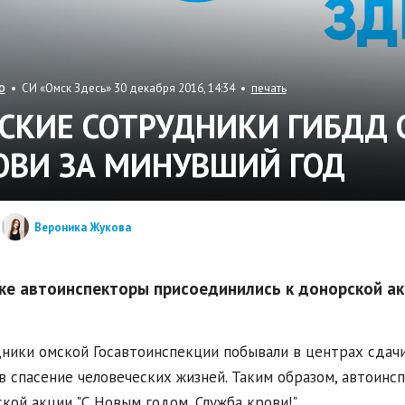
• СИ «Омск Здесь» 30 декабря 2016, 14:34 •
печать
О
СКИЕ СОТРУДНИКИ ГИБДД 
ОВИ ЗА МИНУВШИЙ ГОД
Вероника Жукова
ке автоинспекторы присоединились к донорской акц
ники омской Госавтоинспекции побывали в центрах сдачи
в спасение человеческих жизней. Таким образом, автоин
кой акции "С Новым годом, Служба крови!".