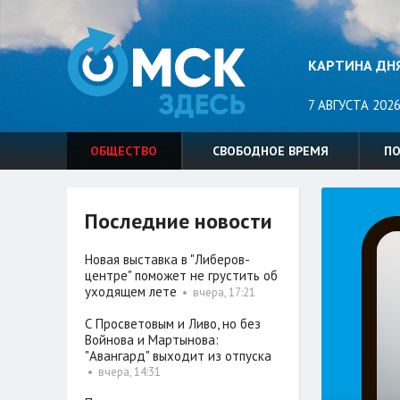
КАРТИНА ДН
7 АВГУСТА 2026
ОБЩЕСТВО
СВОБОДНОЕ ВРЕМЯ
П
Последние новости
Новая выставка в "Либеров-
центре" поможет не грустить об
уходящем лете
•
вчера, 17:21
С Просветовым и Ливо, но без
Войнова и Мартынова:
"Авангард" выходит из отпуска
•
вчера, 14:31