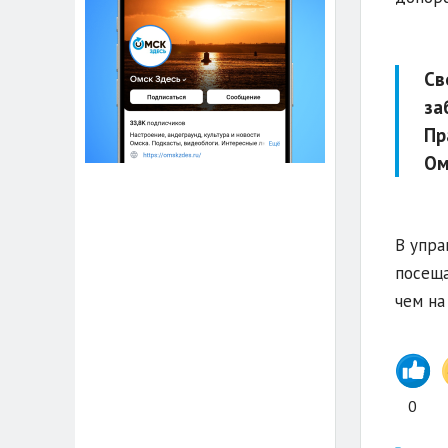
Св
за
Пр
Ом
В упра
посеща
чем на
0