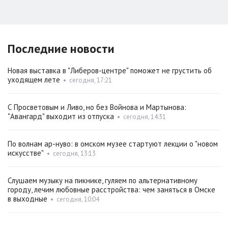
Последние новости
Новая выставка в "Либеров-центре" поможет не грустить об
уходящем лете
•
сегодня, 17:21
С Просветовым и Ливо, но без Войнова и Мартынова:
"Авангард" выходит из отпуска
•
сегодня, 14:31
По волнам ар-нуво: в омском музее стартуют лекции о "новом
искусстве"
•
сегодня, 13:13
Слушаем музыку на пикнике, гуляем по альтернативному
городу, лечим любовные расстройства: чем заняться в Омске
в выходные
•
сегодня, 10:04