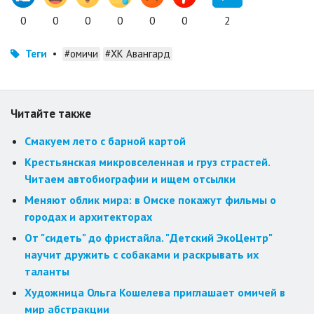
0
0
0
0
0
0
2
Теги
•
#омичи
#ХК Авангард
Читайте также
Смакуем лето с барной картой
Крестьянская микровселенная и груз страстей.
Читаем автобиографии и ищем отсылки
Меняют облик мира: в Омске покажут фильмы о
городах и архитекторах
От "сидеть" до фристайла. "Детский ЭкоЦентр"
научит дружить с собаками и раскрывать их
таланты
Художница Ольга Кошелева приглашает омичей в
мир абстракции