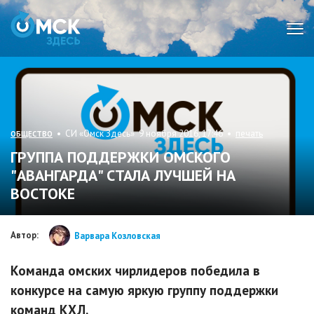
Мен
• СИ «Омск Здесь» 9 ноября 2016, 17:46 •
печать
ОБЩЕСТВО
ГРУППА ПОДДЕРЖКИ ОМСКОГО
"АВАНГАРДА" СТАЛА ЛУЧШЕЙ НА
ВОСТОКЕ
Автор:
Варвара Козловская
Команда омских чирлидеров победила в
конкурсе на самую яркую группу поддержки
команд КХЛ.