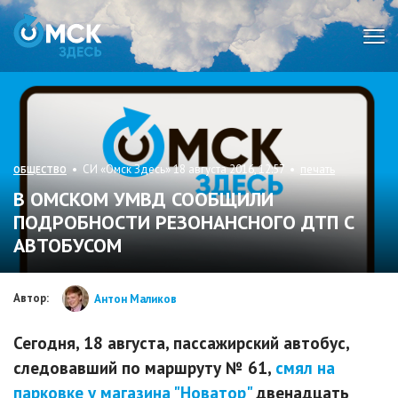
Мен
• СИ «Омск Здесь» 18 августа 2016, 12:57 •
печать
ОБЩЕСТВО
В ОМСКОМ УМВД СООБЩИЛИ
ПОДРОБНОСТИ РЕЗОНАНСНОГО ДТП С
АВТОБУСОМ
Автор:
Антон Маликов
Сегодня, 18 августа, пассажирский автобус,
следовавший по маршруту № 61,
смял на
парковке у магазина "Новатор"
двенадцать