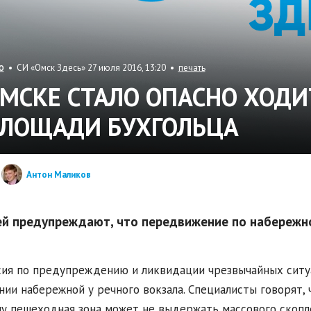
• СИ «Омск Здесь» 27 июля 2016, 13:20 •
печать
О
ОМСКЕ СТАЛО ОПАСНО ХОД
ПЛОЩАДИ БУХГОЛЬЦА
Антон Маликов
й предупреждают, что передвижение по набережно
ия по предупреждению и ликвидации чрезвычайных ситу
нии набережной у речного вокзала. Специалисты говорят,
у пешеходная зона может не выдержать массового скопл