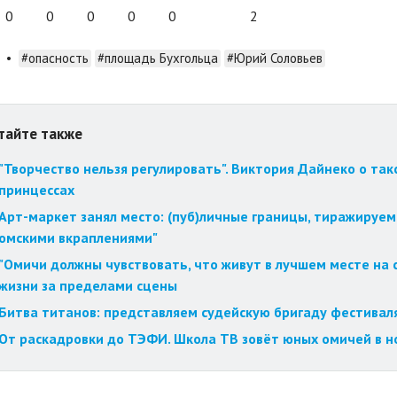
0
0
0
0
0
2
•
#опасность
#площадь Бухгольца
#Юрий Соловьев
тайте также
"Творчество нельзя регулировать". Виктория Дайнеко о так
принцессах
Арт-маркет занял место: (пуб)личные границы, тиражируем
омскими вкраплениями"
"Омичи должны чувствовать, что живут в лучшем месте на с
жизни за пределами сцены
Битва титанов: представляем судейскую бригаду фестиваля
От раскадровки до ТЭФИ. Школа ТВ зовёт юных омичей в н