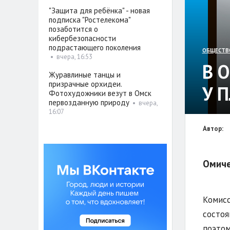
"Защита для ребёнка" - новая
подписка "Ростелекома"
позаботится о
кибербезопасности
подрастающего поколения
ОБЩЕСТВ
•
вчера, 16:53
В 
Журавлиные танцы и
призрачные орхидеи.
У 
Фотохудожники везут в Омск
первозданную природу
•
вчера,
16:07
Автор:
Омиче
Комисс
состоя
поэтом