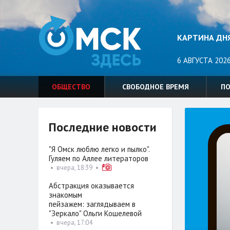
КАРТИНА ДН
6 АВГУСТА 2026
ОБЩЕСТВО
СВОБОДНОЕ ВРЕМЯ
П
Последние новости
"Я Омск люблю легко и пылко".
Гуляем по Аллее литераторов
•
вчера, 18:39
•
Абстракция оказывается
знакомым
пейзажем: заглядываем в
"Зеркало" Ольги Кошелевой
•
вчера, 17:04