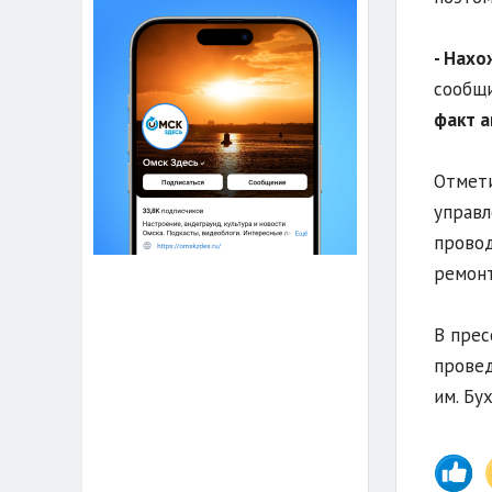
- Нахо
сообщи
факт а
Отмети
управл
провод
ремонт
В прес
провед
им. Бу