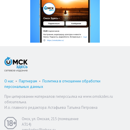
О нас
•
Партнерам
•
Политика в отношении обработки
персональных данных
При цитировании материалов гиперссылка на www.omskzdes.ru
обязательна.
И.о. главного редактора: Астафьева Татьяна Петровна
Омск, ул. Омская, 215 (помещение
А314)
omskzdes@inbox.ru