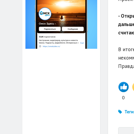
-
Откры
дальше
считаю
В итог
некомм
Правда
0
Теги