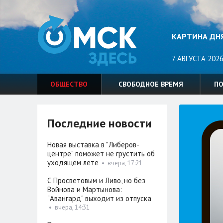
КАРТИНА ДН
7 АВГУСТА 2026
ОБЩЕСТВО
СВОБОДНОЕ ВРЕМЯ
П
Последние новости
Новая выставка в "Либеров-
центре" поможет не грустить об
уходящем лете
•
вчера, 17:21
С Просветовым и Ливо, но без
Войнова и Мартынова:
"Авангард" выходит из отпуска
•
вчера, 14:31