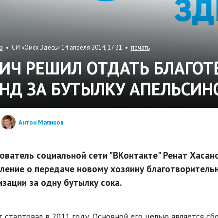
• СИ «Омск Здесь» 14 апреля 2014, 17:31 •
печать
О
ИЧ РЕШИЛ ОТДАТЬ БЛАГО
НД ЗА БУТЫЛКУ АПЕЛЬСИН
Антон Маликов
ователь социальной сети "ВКонтакте" Ренат Хасан
ление о передаче новому хозяину благотворитель
изации за одну бутылку сока.
 стартовал в 2011 году. Основной его целью является с