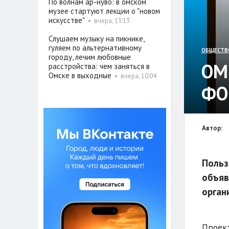
По волнам ар-нуво: в омском
музее стартуют лекции о "новом
искусстве"
•
вчера, 13:13
Слушаем музыку на пикнике,
гуляем по альтернативному
ОБЩЕСТВ
городу, лечим любовные
ОМ
расстройства: чем заняться в
Омске в выходные
•
вчера, 10:04
ФО
Автор:
Польз
объяв
орган
Проект