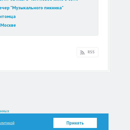
вечер "Музыкального пикника"
питомца
 Москве
RSS
анных
на.
литикой
Принять