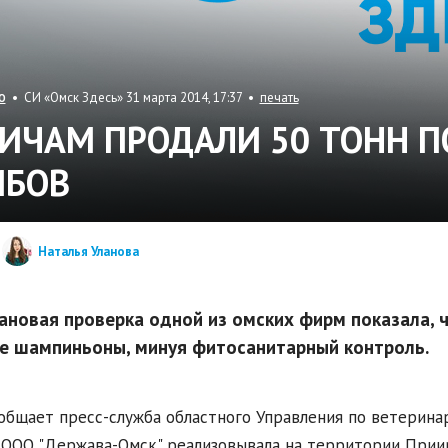
• СИ «Омск Здесь» 31 марта 2014, 17:37 •
печать
О
ИЧАМ ПРОДАЛИ 50 ТОНН 
ИБОВ
Наталья Уланова
ановая проверка одной из омских фирм показала, 
е шампиньоны, минуя фитосанитарный контроль.
общает пресс-служба областного Управления по ветерина
ООО "Держава-Омск" реализовывала на территории Прии