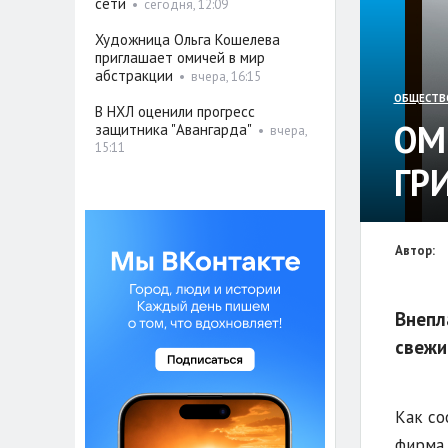
сети
•
сегодня, 12:09
Художница Ольга Кошелева
приглашает омичей в мир
абстракции
•
вчера, 16:15
ОБЩЕСТВ
В НХЛ оценили прогресс
ОМ
защитника "Авангарда"
•
вчера,
15:11
ГР
Автор:
Внепл
свежи
Как со
фирма 