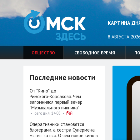
КАРТИНА ДН
8 АВГУСТА 2026
ОБЩЕСТВО
СВОБОДНОЕ ВРЕМЯ
П
Последние новости
От "Кино" до
Римского‑Корсакова. Чем
запомнился первый вечер
"Музыкального пикника"
•
сегодня, 14:05
•
Оперативники становятся
блогерами, а сестра Супермена
мстит за пса. О чём новое кино в