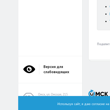
Поделит
Версия для
слабовидящих
Омск, ул. Омская, 215
(помещение А314)
Используя сайт, я даю согласие н
omskzdes@inbox.ru
Тел.: +7 (913) 149 8496