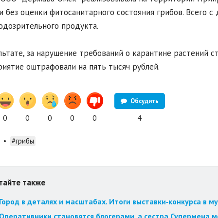
и без оценки фитосанитарного состояния грибов. Всего с
одозрительного продукта.
льтате, за нарушение требований о карантине растений с
иятие оштрафовали на пять тысяч рублей.
Обсудить
0
0
0
0
0
4
•
#грибы
тайте также
Город в деталях и масштабах. Итоги выставки‑конкурса в му
Оперативники становятся блогерами, а сестра Супермена мст