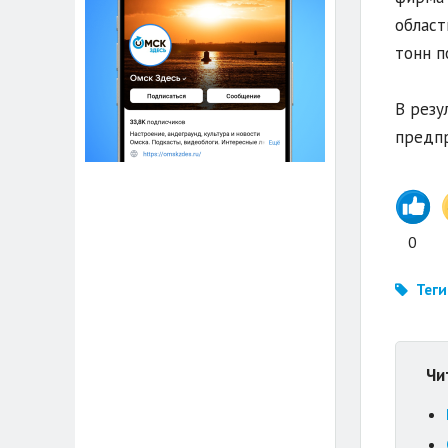
област
тонн п
В резу
предпр
0
Теги
Чи