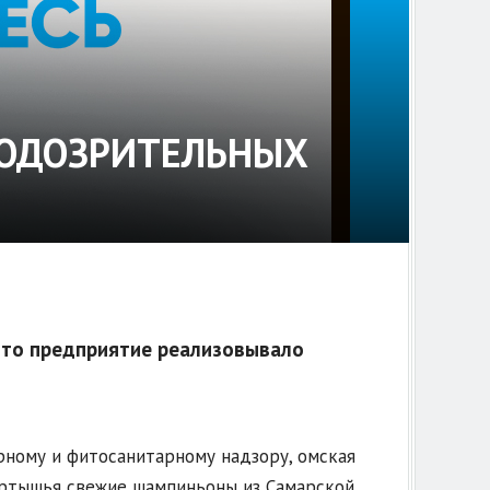
ПОДОЗРИТЕЛЬНЫХ
что предприятие реализовывало
рному и фитосанитарному надзору, омская
ртышья свежие шампиньоны из Самарской