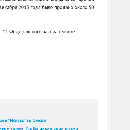
 декабря 2013 года было продано около 50
т. 11 Федерального закона омское
зее "Искусство Омска"
ит за пса. О чём новое кино в сети