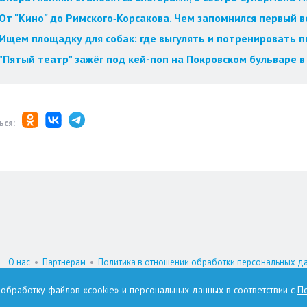
От "Кино" до Римского‑Корсакова. Чем запомнился первый 
Ищем площадку для собак: где выгулять и потренировать 
"Пятый театр" зажёг под кей-поп на Покровском бульваре в
ься:
О нас
•
Партнерам
•
Политика в отношении обработки персональных д
При цитировании материалов гиперссылка на www.omskzdes.ru обязатель
а обработку файлов «cookie» и персональных данных в соответствии с
По
И.о. главного редактора: Астафьева Татьяна Петровна