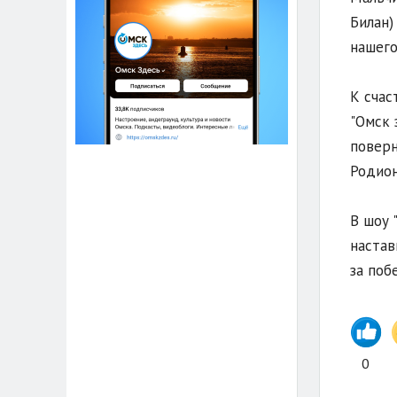
Билан)
нашего
К счас
"Омск 
поверн
Родион
В шоу 
настав
за поб
0