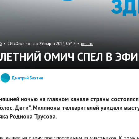
• СИ «Омск Здесь» 29 марта 2014, 09:12 •
печать
О
-ЛЕТНИЙ ОМИЧ СПЕЛ В ЭФИ
Дмитрий Бахтин
няшней ночью на главном канале страны состоялся
Голос. Дети". Миллионы телезрителей увидели выст
яка Родиона Трусова.
к вышел на сцену предпоследним из участников. К тому 