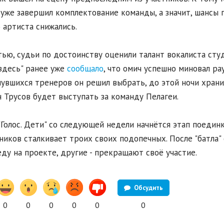
 уже завершил комплектование команды, а значит, шансы
 артиста снижались.
тью, судьи по достоинству оценили талант вокалиста сту
здесь" ранее уже
сообщало
, что омич успешно миновал ра
увшихся тренеров он решил выбрать, до этой ночи хранил
 Трусов будет выступать за команду Пелагеи.
"Голос. Дети" со следующей недели начнётся этап поедин
ников сталкивает троих своих подопечных. После "батла"
еду на проекте, другие - прекращают своё участие.
Обсудить
0
0
0
0
0
0