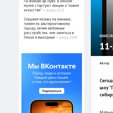
По волнам ар-нуво: в омском
музее стартуют лекции о "новом
искусстве"
•
вчера, 13:13
Слушаем музыку на пикнике,
гуляем по альтернативному
городу, лечим любовные
расстройства: чем заняться в
ОБЩЕСТВ
Омске в выходные
•
вчера, 10:04
11
Автор:
Сегод
шоу "
сибир
Мальчи