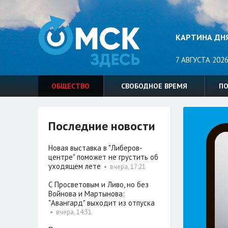
КАРТИНА ДН
7 АВГУСТА 2026
ОБЩЕСТВО
СВОБОДНОЕ ВРЕМЯ
П
Последние новости
Новая выставка в "Либеров-
центре" поможет не грустить об
уходящем лете
•
вчера, 17:21
С Просветовым и Ливо, но без
Войнова и Мартынова:
"Авангард" выходит из отпуска
•
вчера, 14:31