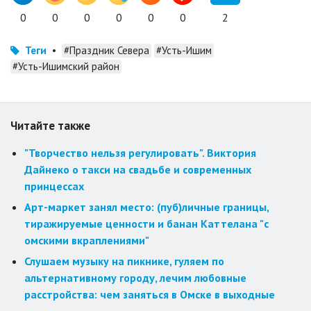
0
0
0
0
0
0
2
Теги
•
#Праздник Севера
#Усть-Ишим
#Усть-Ишимский район
Читайте также
"Творчество нельзя регулировать". Виктория
Дайнеко о такси на свадьбе и современных
принцессах
Арт-маркет занял место: (пуб)личные границы,
тиражируемые ценности и банан Каттелана "с
омскими вкраплениями"
Слушаем музыку на пикнике, гуляем по
альтернативному городу, лечим любовные
расстройства: чем заняться в Омске в выходные