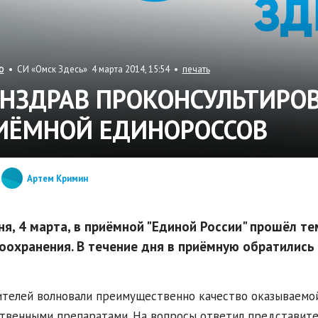
• СИ «Омск Здесь» 4 марта 2014, 15:54 •
печать
О
НЗДРАВ ПРОКОНСУЛЬТИРОВ
ИЁМНОЙ ЕДИНОРОССОВ
Артем Кримин
ня, 4 марта, в приёмной "Единой России" прошёл т
оохранения. В течение дня в приёмную обратились 
телей волновали преимущественно качество оказываемо
твенными препаратами. На вопросы ответил представит