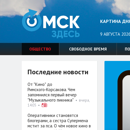
КАРТИНА ДН
9 АВГУСТА 2026
ОБЩЕСТВО
СВОБОДНОЕ ВРЕМЯ
П
Последние новости
От "Кино" до
Римского‑Корсакова. Чем
запомнился первый вечер
"Музыкального пикника"
•
вчера,
14:05
•
Оперативники становятся
блогерами, а сестра Супермена
мстит за пса. О чём новое кино в