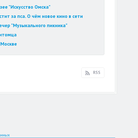
зее "Искусство Омска"
ит за пса. О чём новое кино в сети
вечер "Музыкального пикника"
питомца
 Москве
RSS
анных