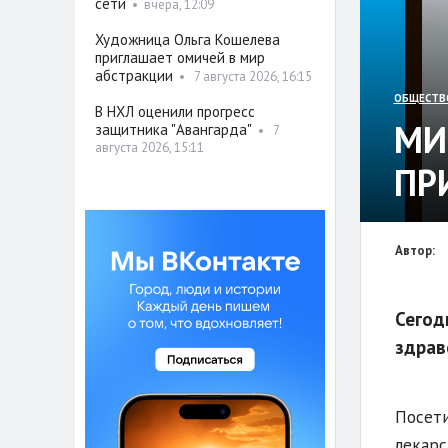
сети
•
вчера, 12:09
Художница Ольга Кошелева
приглашает омичей в мир
абстракции
•
7 августа 2026, 16:15
ОБЩЕСТВ
В НХЛ оценили прогресс
МИ
защитника "Авангарда"
•
7
августа 2026, 15:11
ПР
Автор:
Сегод
здрав
Посети
лекарс