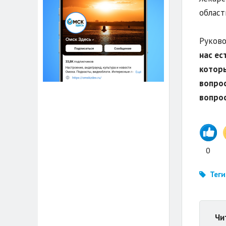
област
Руково
нас ес
которы
вопрос
вопро
0
Теги
Чи