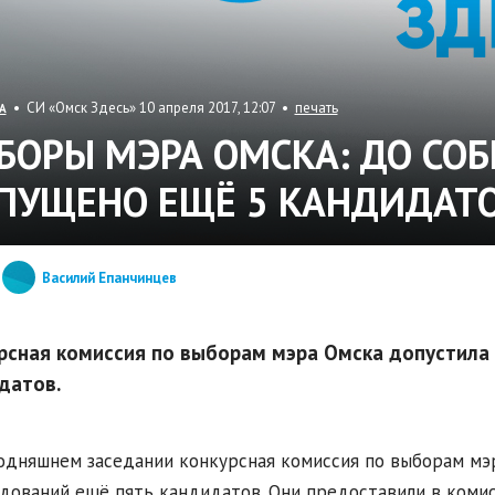
• СИ «Омск Здесь» 10 апреля 2017, 12:07 •
печать
А
БОРЫ МЭРА ОМСКА: ДО СО
ПУЩЕНО ЕЩЁ 5 КАНДИДАТ
Василий Епанчинцев
рсная комиссия по выборам мэра Омска допустила
датов.
одняшнем заседании конкурсная комиссия по выборам мэ
дований ещё пять кандидатов. Они предоставили в коми