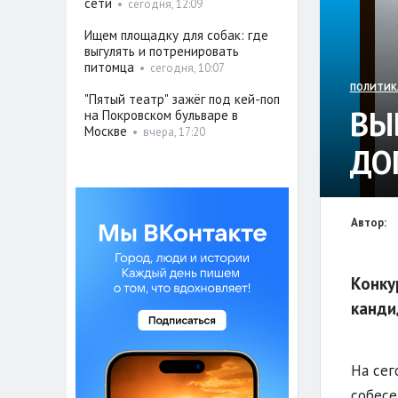
сети
•
сегодня, 12:09
Ищем площадку для собак: где
выгулять и потренировать
питомца
•
сегодня, 10:07
ПОЛИТИК
"Пятый театр" зажёг под кей-поп
ВЫ
на Покровском бульваре в
Москве
•
вчера, 17:20
ДО
Автор:
Конку
канди
На сег
собесе