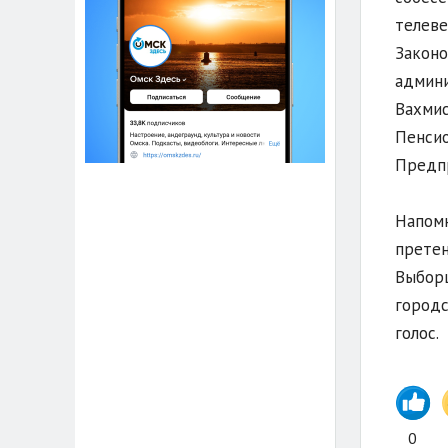
телеве
Законо
админи
Вахмис
Пенсио
Предпр
Напомн
претен
Выборщ
городс
голос.
0