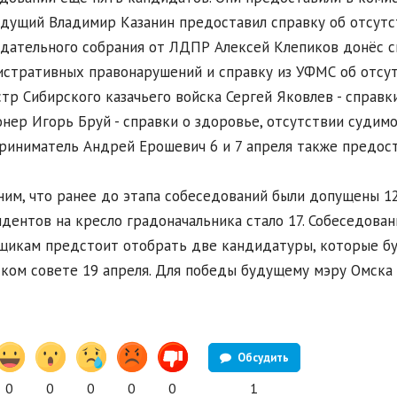
дущий Владимир Казанин предоставил справку об отсутс
дательного собрания от ЛДПР Алексей Клепиков донёс сп
стративных правонарушений и справку из УФМС об отсут
тр Сибирского казачьего войска Сергей Яковлев - справк
нер Игорь Бруй - справки о здоровье, отсутствии судимо
иниматель Андрей Ерошевич 6 и 7 апреля также предос
им, что ранее до этапа собеседований были допущены 12
дентов на кресло градоначальника стало 17. Собеседован
икам предстоит отобрать две кандидатуры, которые бу
ком совете 19 апреля. Для победы будущему мэру Омска
Обсудить
0
0
0
0
0
1