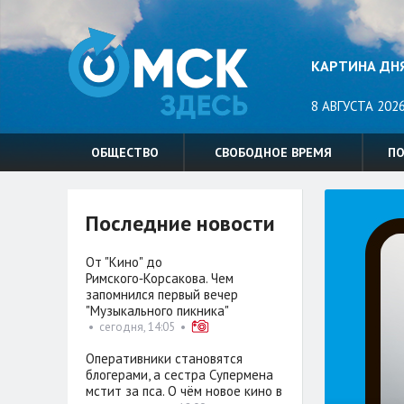
КАРТИНА ДН
8 АВГУСТА 2026
ОБЩЕСТВО
СВОБОДНОЕ ВРЕМЯ
П
Последние новости
От "Кино" до
Римского‑Корсакова. Чем
запомнился первый вечер
"Музыкального пикника"
•
сегодня, 14:05
•
Оперативники становятся
блогерами, а сестра Супермена
мстит за пса. О чём новое кино в