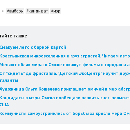
•
#выборы
#кандидат
#мэр
тайте также
Смакуем лето с барной картой
Крестьянская микровселенная и груз страстей. Читаем авт
Меняют облик мира: в Омске покажут фильмы о городах и 
От "сидеть" до фристайла. "Детский ЭкоЦентр" научит друж
таланты
Художница Ольга Кошелева приглашает омичей в мир абст
Кандидаты в мэры Омска пообещали плавить снег, повысит
США
Коммунисты самоустранились от борьбы за кресло мэра Ом