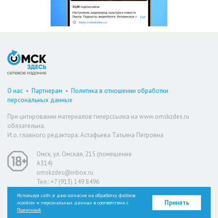
О нас
•
Партнерам
•
Политика в отношении обработки
персональных данных
При цитировании материалов гиперссылка на www.omskzdes.ru
обязательна.
И.о. главного редактора: Астафьева Татьяна Петровна
Омск, ул. Омская, 215 (помещение
А314)
omskzdes@inbox.ru
Тел.: +7 (913) 149 8496
Используя сайт, я даю согласие на обработку файлов
Принять
«cookie» и персональных данных в соответствии с
Версия для слабовидящих
Политикой