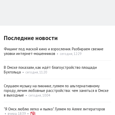
Последние новости
Фишинг под маской кино и взросления. Разбираем свежие
уловки интернет-мошенников
•
сегодня, 12:29
В Омске показали, как идёт благоустройство площади
Бухгольца
•
сегодня, 11:20
Слушаем музыку на пикнике, гуляем по альтернативному
городу, лечим любовные расстройства: чем заняться в Омске
в выходные
•
сегодня, 10:04
"Я Омск люблю легко и пылко". Гуляем по Аллее литераторов
•
вчера, 18:39
•