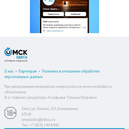
О нас
•
Партнерам
•
Политика в отношении обработки
персональных данных
При цитировании материалов гиперссылка на www.omskzdes.ru
обязательна.
И.о. главного редактора: Астафьева Татьяна Петровна
Омск, ул. Омская, 215 (помещение
А314)
omskzdes@inbox.ru
Тел.: +7 (913) 149 8496