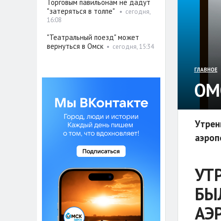
Торговым павильонам не дадут
"затеряться в толпе"
•
сегодня,
16:08
"Театральный поезд" может
вернуться в Омск
•
сегодня, 15:34
•
ГЛАВНОЕ
ОМ
Утрен
аэроп
УТ
БЫ
АЭ