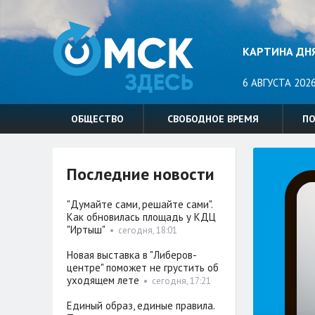
КАРТИНА ДН
6 АВГУСТА 2026
ОБЩЕСТВО
СВОБОДНОЕ ВРЕМЯ
П
Последние новости
"Думайте сами, решайте сами".
Как обновилась площадь у КДЦ
"Иртыш"
•
сегодня, 18:01
Новая выставка в "Либеров-
центре" поможет не грустить об
уходящем лете
•
сегодня, 17:21
Единый образ, единые правила.