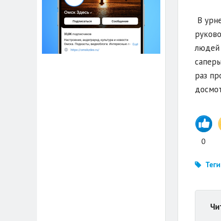
В урне
руково
людей 
саперы
раз пр
досмот
0
Теги
Чи