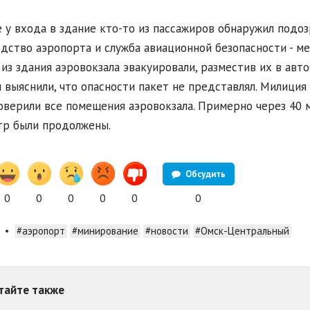
 у входа в здание кто-то из пассажиров обнаружил подо
дство аэропорта и служба авиационной безопасности - м
из здания аэровокзала эвакуировали, разместив их в авт
 выяснили, что опасности пакет не представлял. Милици
оверили все помещения аэровокзала. Примерно через 40 
р были продолжены.
Обсудить
0
0
0
0
0
0
•
#аэропорт
#минирование
#новости
#Омск-Центральный
тайте также