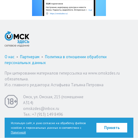
О нас
•
Партнерам
•
Политика в отношении обработки
персональных данных
При цитировании материалов гиперссылка на www.omskzdes.ru
обязательна.
И.о. главного редактора: Астафьева Татьяна Петровна
Омск, ул. Омская, 215 (помещение
А314)
omskzdes@inbox.ru
Тел.: +7 (913) 149 8496
Используя сайт, я даю согласие на обработку файлов
Принять
«cookie» и персональных данных в соответствии с
Версия для слабовидящих
Политикой