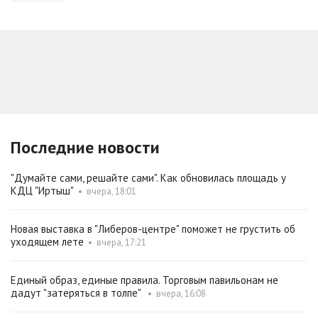
Последние новости
"Думайте сами, решайте сами". Как обновилась площадь у
КДЦ "Иртыш"
•
вчера, 18:01
Новая выставка в "Либеров-центре" поможет не грустить об
уходящем лете
•
вчера, 17:21
Единый образ, единые правила. Торговым павильонам не
дадут "затеряться в толпе"
•
вчера, 16:08