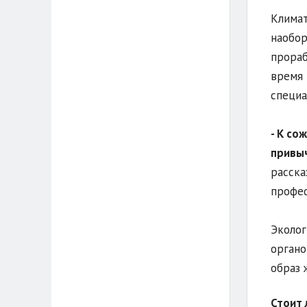
Климат
наобор
прораб
время 
специа
- К со
привыч
расска
профес
Эколог
органо
образ 
Стоит 