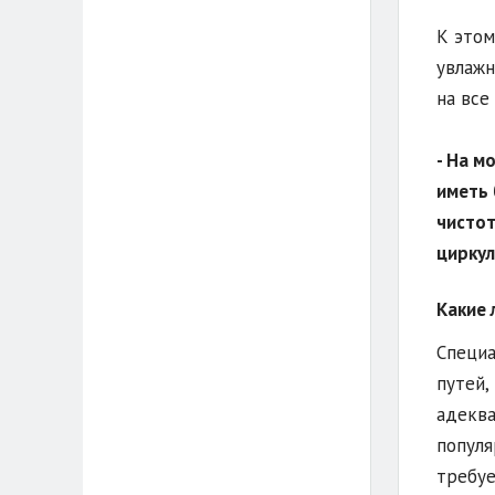
К этом
увлажн
на все
- На м
иметь 
чистот
циркул
Какие 
Специа
путей,
адеква
популя
требуе