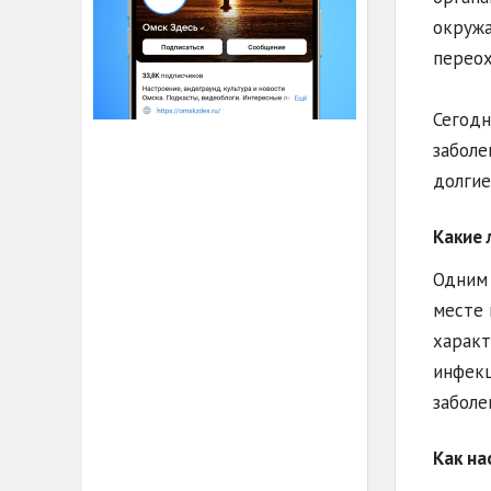
окружа
переох
Сегодн
заболе
долгие
Какие 
Одним 
месте 
характ
инфекц
заболе
Как на