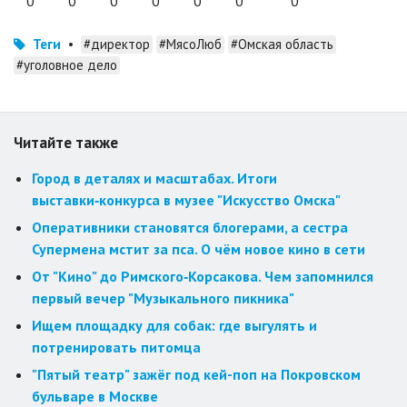
0
0
0
0
0
0
0
Теги
•
#директор
#МясоЛюб
#Омская область
#уголовное дело
Читайте также
Город в деталях и масштабах. Итоги
выставки‑конкурса в музее "Искусство Омска"
Оперативники становятся блогерами, а сестра
Супермена мстит за пса. О чём новое кино в сети
От "Кино" до Римского‑Корсакова. Чем запомнился
первый вечер "Музыкального пикника"
Ищем площадку для собак: где выгулять и
потренировать питомца
"Пятый театр" зажёг под кей-поп на Покровском
бульваре в Москве