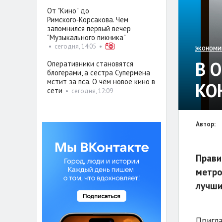
От "Кино" до
Римского‑Корсакова. Чем
запомнился первый вечер
"Музыкального пикника"
•
сегодня, 14:05
•
ЭКОНОМИ
В 
Оперативники становятся
блогерами, а сестра Супермена
мстит за пса. О чём новое кино в
КО
сети
•
сегодня, 12:09
Автор:
Прави
метро
лучши
Пригла