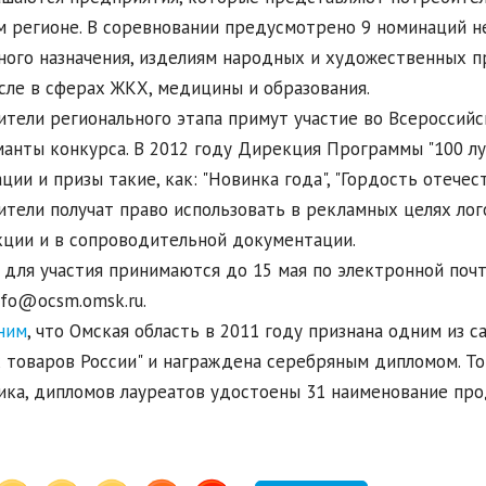
 регионе. В соревновании предусмотрено 9 номинаций н
ного назначения, изделиям народных и художественных пр
сле в сферах ЖКХ, медицины и образования.
тели регионального этапа примут участие во Всероссийс
анты конкурса. В 2012 году Дирекция Программы "100 лу
ции и призы такие, как: "Новинка года", "Гордость отечеств
тели получат право использовать в рекламных целях ло
ции и в сопроводительной документации.
 для участия принимаются до 15 мая по электронной почте
info@ocsm.omsk.ru.
ним
, что Омская область в 2011 году признана одним из 
 товаров России" и награждена серебряным дипломом. Т
ика, дипломов лауреатов удостоены 31 наименование про