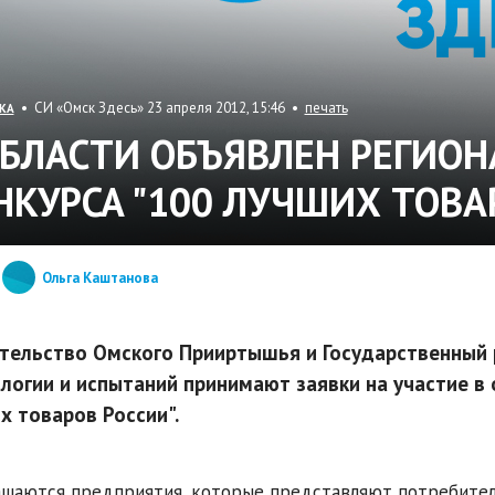
• СИ «Омск Здесь» 23 апреля 2012, 15:46 •
печать
КА
ОБЛАСТИ ОБЪЯВЛЕН РЕГИО
НКУРСА "100 ЛУЧШИХ ТОВА
Ольга Каштанова
тельство Омского Прииртышья и Государственный 
логии и испытаний принимают заявки на участие в 
х товаров России".
шаются предприятия, которые представляют потребител