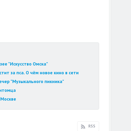
зее "Искусство Омска"
ит за пса. О чём новое кино в сети
вечер "Музыкального пикника"
питомца
 Москве
RSS