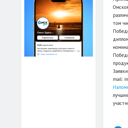
Омском
различ
том чи
Победи
диплом
номина
Победи
продук
Заявки
mail: 
Напом
лучших
участн