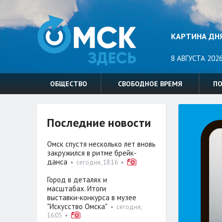
КАРТИНА ДН
8 АВГУСТА 2026
ОБЩЕСТВО
СВОБОДНОЕ ВРЕМЯ
П
Последние новости
Омск спустя несколько лет вновь
закружился в ритме брейк-
данса
•
сегодня, 18:16
•
Город в деталях и
масштабах. Итоги
выставки‑конкурса в музее
"Искусство Омска"
•
сегодня,
16:05
•